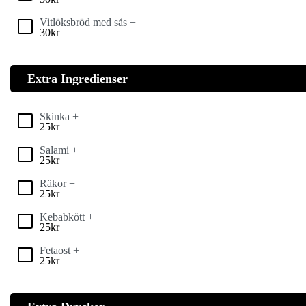
Vitlöksbröd med sås +
30
kr
Extra Ingredienser
Skinka +
25
kr
Salami +
25
kr
Räkor +
25
kr
Kebabkött +
25
kr
Fetaost +
25
kr