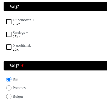
Valj?
Dubelbotten +
25
kr
Surdegs +
25
kr
Napolitansk +
25
kr
Valj?
Ris
Pommes
Bulgur