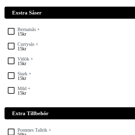
Exstra Såser
Bernaisås +
15
kr
Currysås +
15
kr
Vitlök +
15
kr
Stark +
15
kr
Mild +
15
kr
Extra Tillbehör
Pommes Tallrik +
50
kr