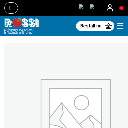
0
Beställ nu