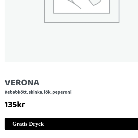
VERONA
Kebabkött, skinka, lök, peperoni
135
kr
Gratis Dryck