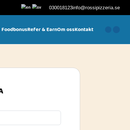
030018123
info@rossipizzeria.se
Foodbonus
Refer & Earn
Om oss
Kontakt
A