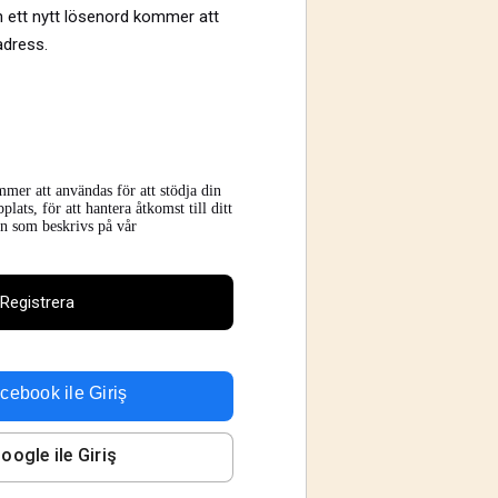
 in ett nytt lösenord kommer att
adress.
mer att användas för att stödja din
ats, för att hantera åtkomst till ditt
en som beskrivs på vår
Registrera
cebook
ile Giriş
oogle
ile Giriş