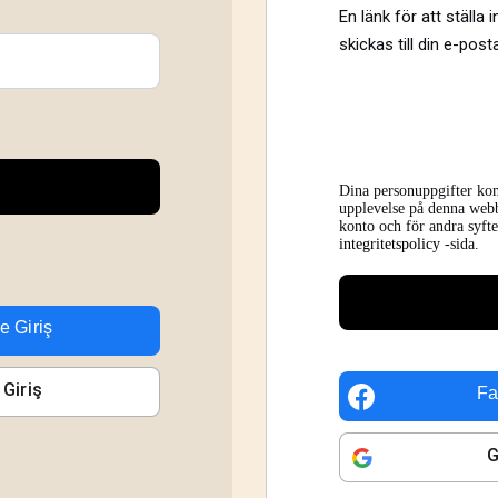
En länk för att ställa
skickas till din e-post
Dina personuppgifter kom
upplevelse på denna webbpl
konto och för andra syft
integritetspolicy
-sida.
le Giriş
 Giriş
Fa
G