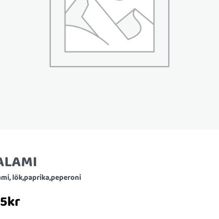
ALAMI
ami, lök,paprika,peperoni
25
kr