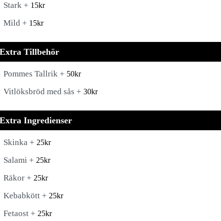
Stark +
15
kr
Mild +
15
kr
Extra Tillbehör
Pommes Tallrik +
50
kr
Vitlöksbröd med sås +
30
kr
Extra Ingredienser
Skinka +
25
kr
Salami +
25
kr
Räkor +
25
kr
Kebabkött +
25
kr
Fetaost +
25
kr