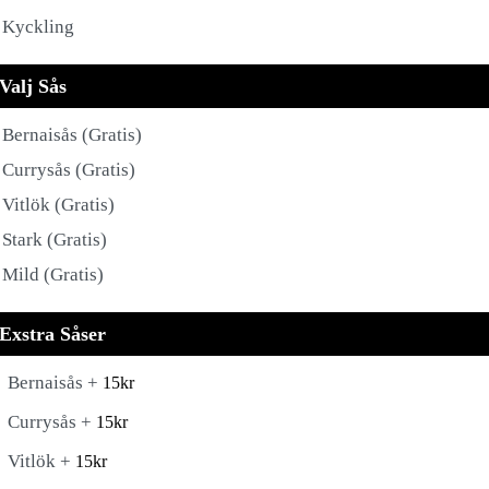
Kyckling
Valj Sås
Bernaisås (Gratis)
Currysås (Gratis)
Vitlök (Gratis)
Stark (Gratis)
Mild (Gratis)
Exstra Såser
Bernaisås +
15
kr
Currysås +
15
kr
Vitlök +
15
kr