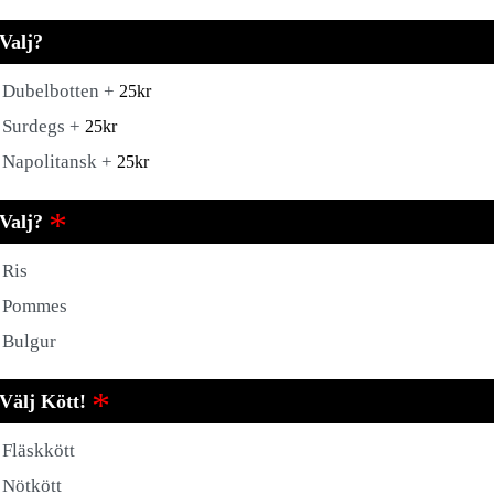
Valj?
Dubelbotten +
25
kr
Surdegs +
25
kr
Napolitansk +
25
kr
Valj?
Ris
Pommes
Bulgur
Välj Kött!
Fläskkött
Nötkött