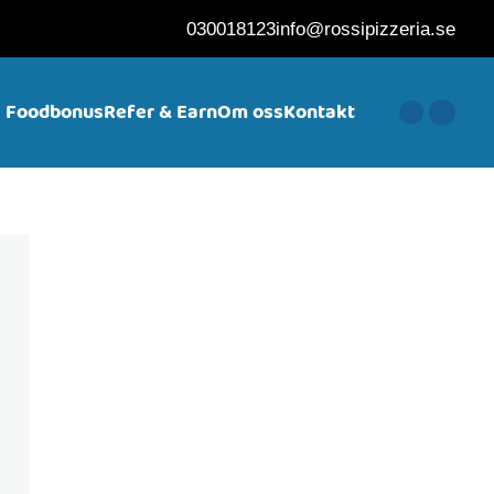
030018123
info@rossipizzeria.se
Foodbonus
Refer & Earn
Om oss
Kontakt