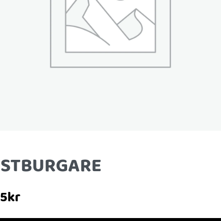
STBURGARE
25
kr