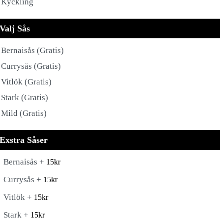
Kyckling
Valj Sås
Bernaisås (Gratis)
Currysås (Gratis)
Vitlök (Gratis)
Stark (Gratis)
Mild (Gratis)
Exstra Såser
Bernaisås +
15
kr
Currysås +
15
kr
Vitlök +
15
kr
Stark +
15
kr