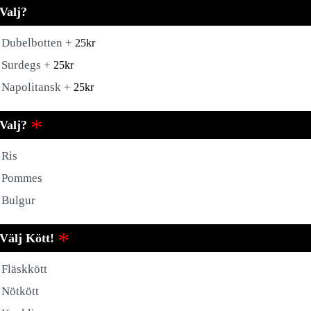
Valj?
Dubelbotten +
25
kr
Surdegs +
25
kr
Napolitansk +
25
kr
Valj?
Ris
Pommes
Bulgur
Välj Kött!
Fläskkött
Nötkött