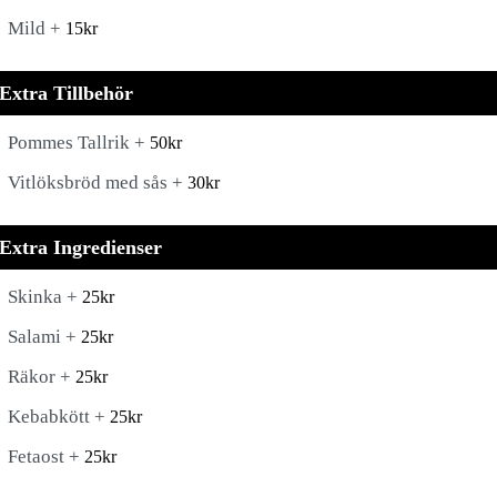
Mild +
15
kr
Extra Tillbehör
Pommes Tallrik +
50
kr
Vitlöksbröd med sås +
30
kr
Extra Ingredienser
Skinka +
25
kr
Salami +
25
kr
Räkor +
25
kr
Kebabkött +
25
kr
Fetaost +
25
kr