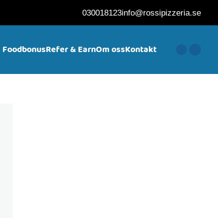
030018123
info@rossipizzeria.se
Foodbonus
Refer & Earn
Om oss
Kontakt