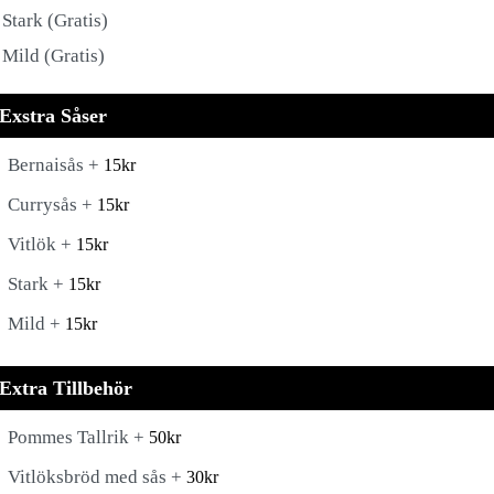
Stark (Gratis)
Mild (Gratis)
Exstra Såser
Bernaisås +
15
kr
Currysås +
15
kr
Vitlök +
15
kr
Stark +
15
kr
Mild +
15
kr
Extra Tillbehör
Pommes Tallrik +
50
kr
Vitlöksbröd med sås +
30
kr