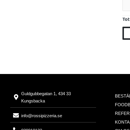
Tot
Guldgubbegatan 1, 434 33
BESTÄ
Kungsbacka
FOOD
REFER
info@rossipizzeria.se
KONTA