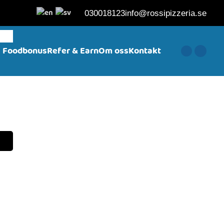
030018123
info@rossipizzeria.se
Foodbonus
Refer & Earn
Om oss
Kontakt