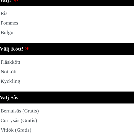
Valj?
Ris
Pommes
Bulgur
Välj Kött!
Fläskkött
Nötkött
Kyckling
Valj Sås
Bernaisås (Gratis)
Currysås (Gratis)
Vitlök (Gratis)