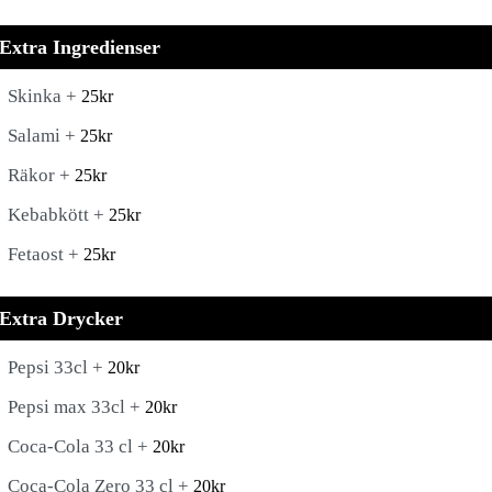
Extra Ingredienser
Skinka +
25
kr
Salami +
25
kr
Räkor +
25
kr
Kebabkött +
25
kr
Fetaost +
25
kr
Extra Drycker
Pepsi 33cl +
20
kr
Pepsi max 33cl +
20
kr
Coca-Cola 33 cl +
20
kr
Coca-Cola Zero 33 cl +
20
kr