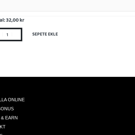
al:
32,00 kr
SEPETE EKLE
LLA ONLINE
BONUS
 & EARN
KT