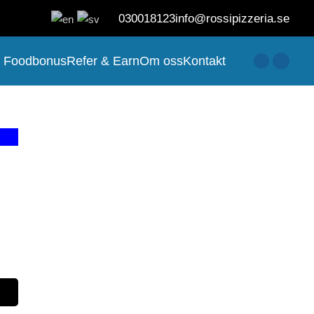
030018123
info@rossipizzeria.se
Foodbonus
Refer & Earn
Om oss
Kontakt