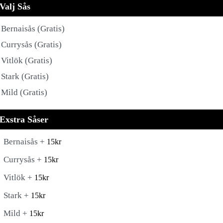
Valj Sås
Bernaisås (Gratis)
Currysås (Gratis)
Vitlök (Gratis)
Stark (Gratis)
Mild (Gratis)
Exstra Såser
Bernaisås +
15
kr
Currysås +
15
kr
Vitlök +
15
kr
Stark +
15
kr
Mild +
15
kr