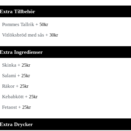
Extra Tillbehör
Pommes Tallrik +
50
kr
Vitlöksbröd med sås +
30
kr
Extra Ingredienser
Skinka +
25
kr
Salami +
25
kr
Räkor +
25
kr
Kebabkött +
25
kr
Fetaost +
25
kr
Extra Drycker