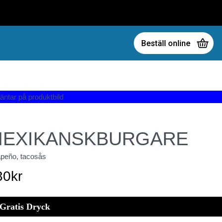
Beställ online
EXIKANSKBURGARE
apeño, tacosås
30
kr
Gratis Dryck