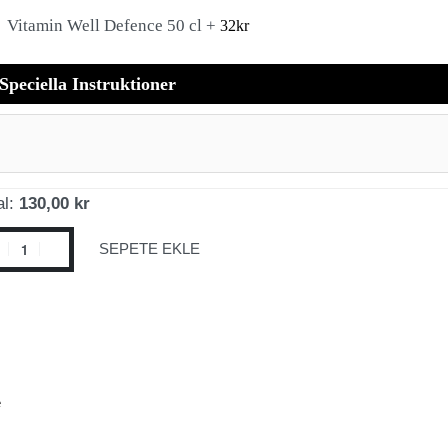
Vitamin Well Defence 50 cl +
32
kr
Speciella Instruktioner
al:
130,00 kr
SEPETE EKLE
e