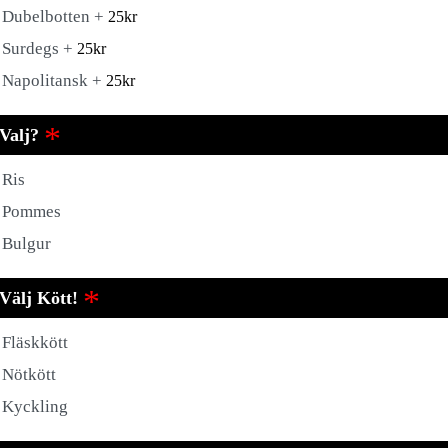
Dubelbotten +
25
kr
Surdegs +
25
kr
Napolitansk +
25
kr
Valj?
Ris
Pommes
Bulgur
Välj Kött!
Fläskkött
Nötkött
Kyckling