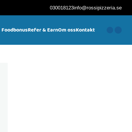
030018123
info@rossipizzeria.se
Foodbonus
Refer & Earn
Om oss
Kontakt