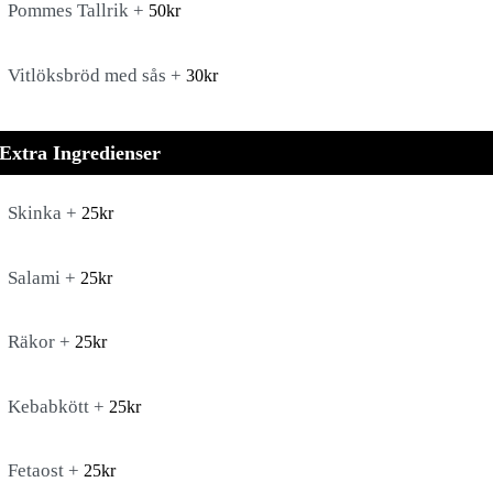
Pommes Tallrik +
50
kr
Vitlöksbröd med sås +
30
kr
Extra Ingredienser
Skinka +
25
kr
Salami +
25
kr
Räkor +
25
kr
Kebabkött +
25
kr
Fetaost +
25
kr