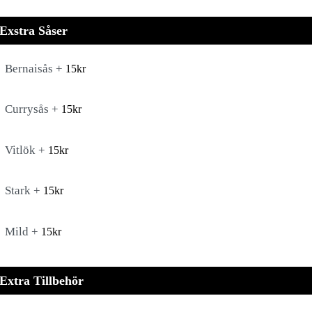
Exstra Såser
Bernaisås +
15
kr
Currysås +
15
kr
Vitlök +
15
kr
Stark +
15
kr
Mild +
15
kr
Extra Tillbehör