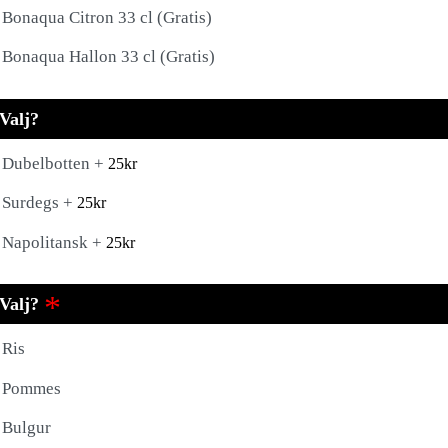
Bonaqua Citron 33 cl (Gratis)
Bonaqua Hallon 33 cl (Gratis)
Valj?
Dubelbotten +
25
kr
Surdegs +
25
kr
Napolitansk +
25
kr
Valj?
Ris
Pommes
Bulgur