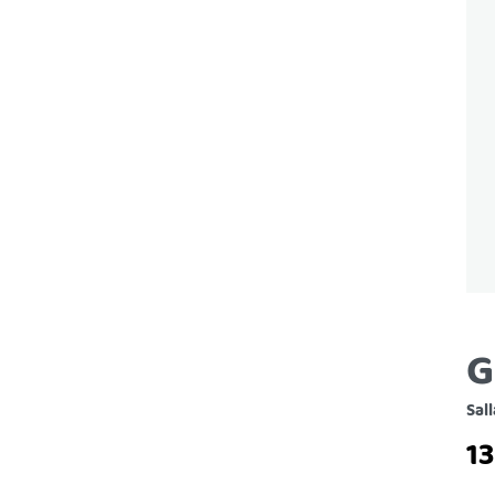
G
Sall
1