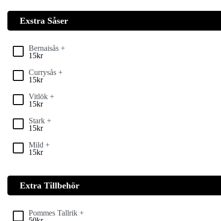
Exstra Såser
Bernaisås +
15
kr
Currysås +
15
kr
Vitlök +
15
kr
Stark +
15
kr
Mild +
15
kr
Extra Tillbehör
Pommes Tallrik +
50
kr