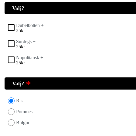
Valj?
Dubelbotten +
25
kr
Surdegs +
25
kr
Napolitansk +
25
kr
Valj?
Ris
Pommes
Bulgur