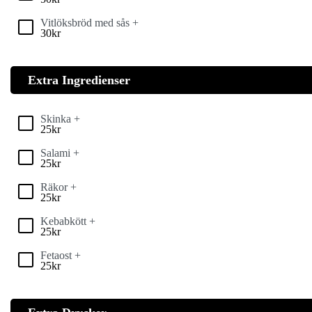
Vitlöksbröd med sås +
30
kr
Extra Ingredienser
Skinka +
25
kr
Salami +
25
kr
Räkor +
25
kr
Kebabkött +
25
kr
Fetaost +
25
kr