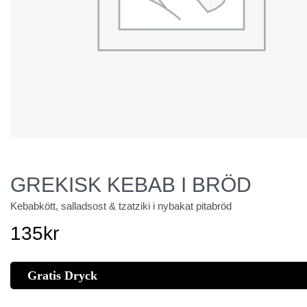
GREKISK KEBAB I BRÖD
Kebabkött, salladsost & tzatziki i nybakat pitabröd
135
kr
Gratis Dryck