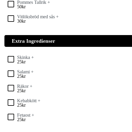
Pommes Tallrik +
50
kr
Vitlöksbröd med sås +
30
kr
Extra Ingredienser
Skinka +
25
kr
Salami +
25
kr
Räkor +
25
kr
Kebabkött +
25
kr
Fetaost +
25
kr