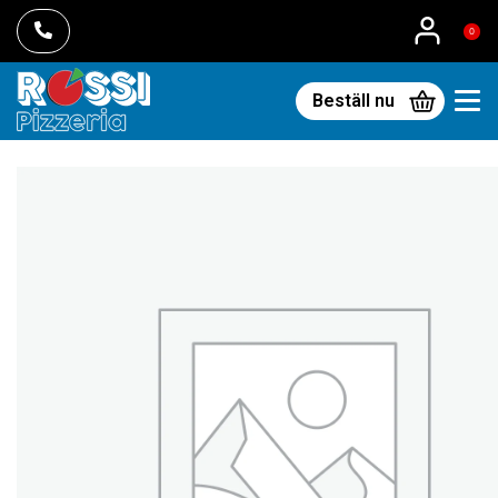
0
Beställ nu