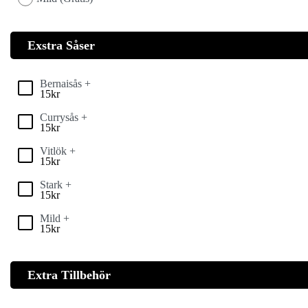
Exstra Såser
Bernaisås +
15
kr
Currysås +
15
kr
Vitlök +
15
kr
Stark +
15
kr
Mild +
15
kr
Extra Tillbehör