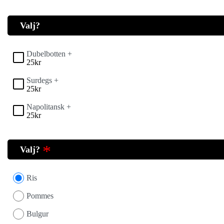
Valj?
Dubelbotten +
25
kr
Surdegs +
25
kr
Napolitansk +
25
kr
Valj?
Ris
Pommes
Bulgur