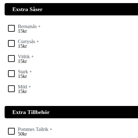
Exstra Såser
Bernaisås +
15
kr
Currysås +
15
kr
Vitlök +
15
kr
Stark +
15
kr
Mild +
15
kr
Extra Tillbehör
Pommes Tallrik +
50
kr