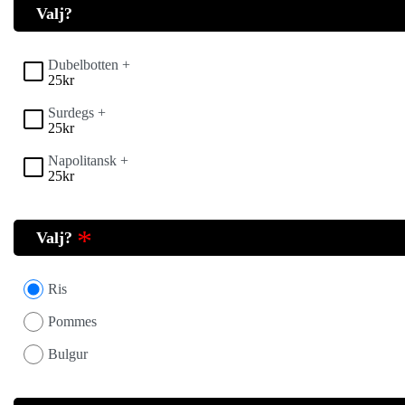
Valj?
Dubelbotten +
25
kr
Surdegs +
25
kr
Napolitansk +
25
kr
Valj?
Ris
Pommes
Bulgur