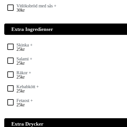
Vitlöksbröd med sås +
30
kr
Extra Ingredienser
Skinka +
25
kr
Salami +
25
kr
Räkor +
25
kr
Kebabkött +
25
kr
Fetaost +
25
kr
Extra Drycker