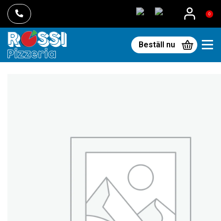
0
Beställ nu