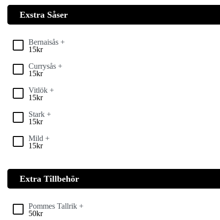
Exstra Såser
Bernaisås +
15
kr
Currysås +
15
kr
Vitlök +
15
kr
Stark +
15
kr
Mild +
15
kr
Extra Tillbehör
Pommes Tallrik +
50
kr