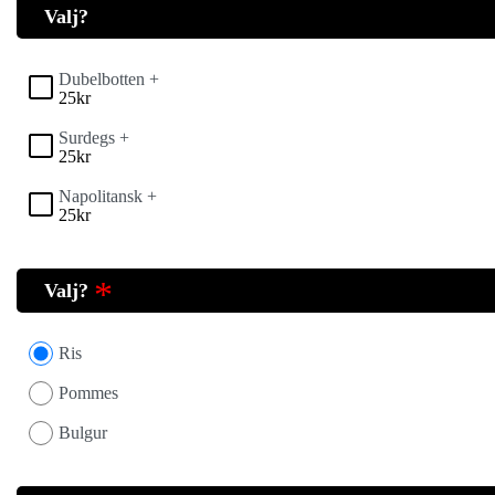
Valj?
Dubelbotten +
25
kr
Surdegs +
25
kr
Napolitansk +
25
kr
Valj?
Ris
Pommes
Bulgur