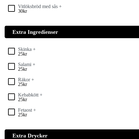
Vitlöksbröd med sås +
30
kr
Extra Ingredienser
Skinka +
25
kr
Salami +
25
kr
Räkor +
25
kr
Kebabkött +
25
kr
Fetaost +
25
kr
Extra Drycker