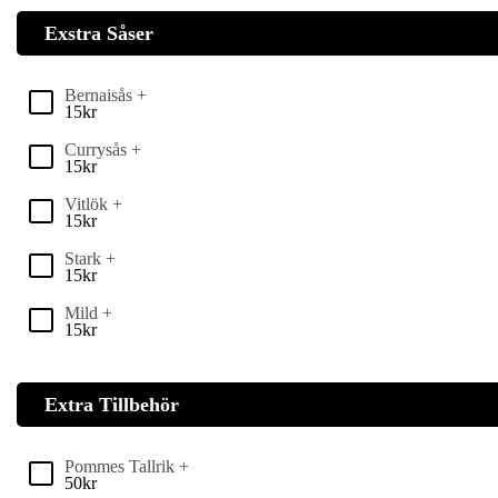
Exstra Såser
Bernaisås +
15
kr
Currysås +
15
kr
Vitlök +
15
kr
Stark +
15
kr
Mild +
15
kr
Extra Tillbehör
Pommes Tallrik +
50
kr