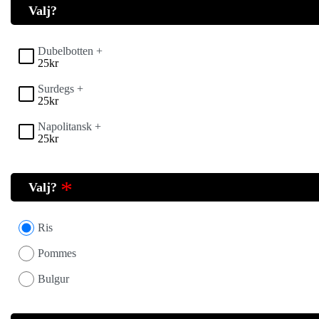
Valj?
Dubelbotten +
25
kr
Surdegs +
25
kr
Napolitansk +
25
kr
Valj?
Ris
Pommes
Bulgur