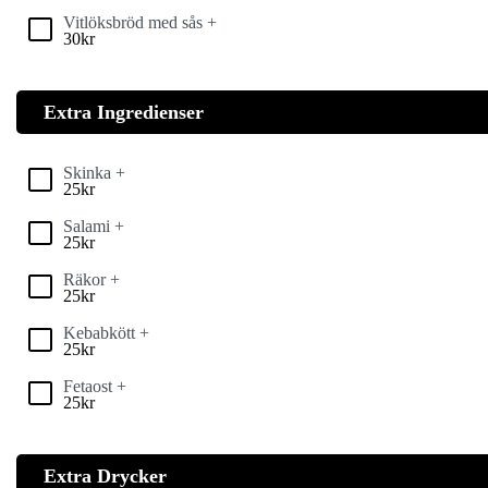
Vitlöksbröd med sås +
30
kr
Extra Ingredienser
Skinka +
25
kr
Salami +
25
kr
Räkor +
25
kr
Kebabkött +
25
kr
Fetaost +
25
kr
Extra Drycker