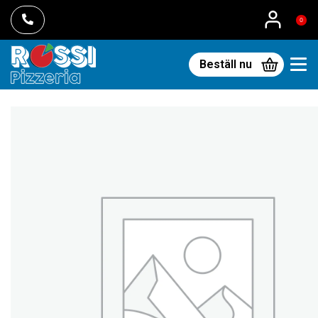
0
Beställ nu