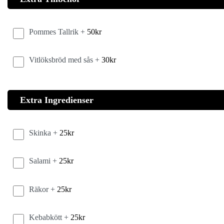
Pommes Tallrik +
50
kr
Vitlöksbröd med sås +
30
kr
Extra Ingredienser
Skinka +
25
kr
Salami +
25
kr
Räkor +
25
kr
Kebabkött +
25
kr