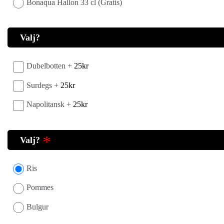
Bonaqua Hallon 33 cl (Gratis)
Valj?
Dubelbotten +
25
kr
Surdegs +
25
kr
Napolitansk +
25
kr
Valj?
Ris
Pommes
Bulgur