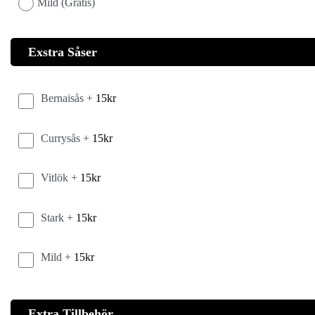
Mild (Gratis)
Exstra Såser
Bernaisås +
15
kr
Currysås +
15
kr
Vitlök +
15
kr
Stark +
15
kr
Mild +
15
kr
Extra Tillbehör