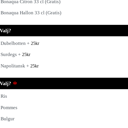
Bonaqua Citron 33 cl (Gratis)
Bonaqua Hallon 33 cl (Gratis)
Valj?
Dubelbotten +
25
kr
Surdegs +
25
kr
Napolitansk +
25
kr
Valj?
Ris
Pommes
Bulgur