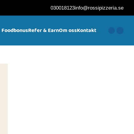
030018123
info@rossipizzeria.se
Foodbonus
Refer & Earn
Om oss
Kontakt