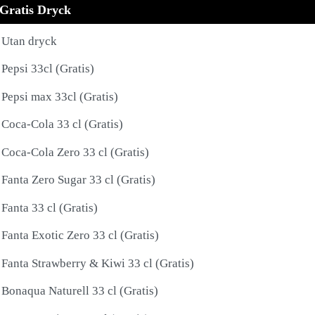
Gratis Dryck
Utan dryck
Pepsi 33cl (Gratis)
Pepsi max 33cl (Gratis)
Coca-Cola 33 cl (Gratis)
Coca-Cola Zero 33 cl (Gratis)
Fanta Zero Sugar 33 cl (Gratis)
Fanta 33 cl (Gratis)
Fanta Exotic Zero 33 cl (Gratis)
Fanta Strawberry & Kiwi 33 cl (Gratis)
Bonaqua Naturell 33 cl (Gratis)