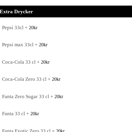
Extra Drycker
Pepsi 33cl +
20
kr
Pepsi max 33cl +
20
kr
Coca-Cola 33 cl +
20
kr
Coca-Cola Zero 33 cl +
20
kr
Fanta Zero Sugar 33 cl +
20
kr
Fanta 33 cl +
20
kr
Fanta Exotic Zero 33 cl +
20
kr