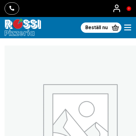
0
Beställ nu