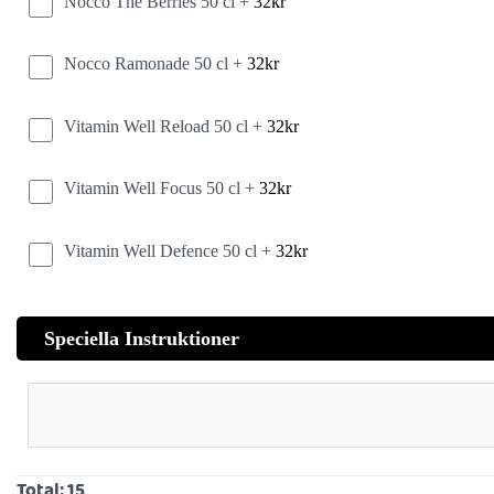
Nocco The Berries 50 cl +
32
kr
Nocco Ramonade 50 cl +
32
kr
Vitamin Well Reload 50 cl +
32
kr
Vitamin Well Focus 50 cl +
32
kr
Vitamin Well Defence 50 cl +
32
kr
Speciella Instruktioner
Total:
15