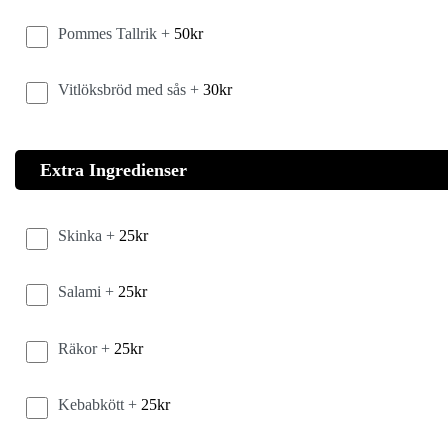
Pommes Tallrik +
50
kr
Vitlöksbröd med sås +
30
kr
Extra Ingredienser
Skinka +
25
kr
Salami +
25
kr
Räkor +
25
kr
Kebabkött +
25
kr