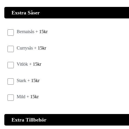
Exstra Såser
Bernaisås +
15
kr
Currysås +
15
kr
Vitlök +
15
kr
Stark +
15
kr
Mild +
15
kr
Extra Tillbehör