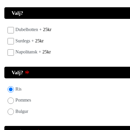
Valj?
Dubelbotten +
25
kr
Surdegs +
25
kr
Napolitansk +
25
kr
Valj?
Ris
Pommes
Bulgur