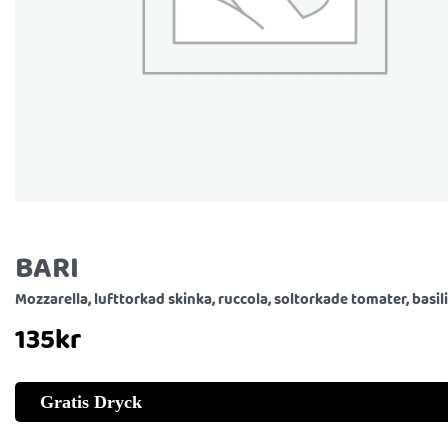
BARI
Mozzarella, lufttorkad skinka, ruccola, soltorkade tomater, basil
135
kr
Gratis Dryck