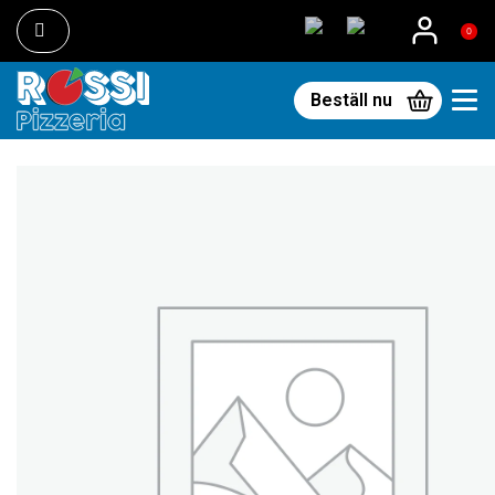
0
Beställ nu