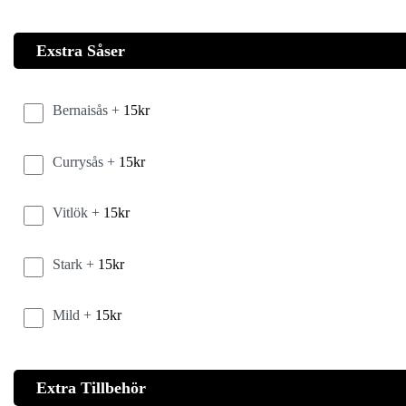
Exstra Såser
Bernaisås +
15
kr
Currysås +
15
kr
Vitlök +
15
kr
Stark +
15
kr
Mild +
15
kr
Extra Tillbehör