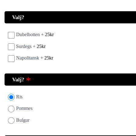
Valj?
Dubelbotten +
25
kr
Surdegs +
25
kr
Napolitansk +
25
kr
Valj?
Ris
Pommes
Bulgur