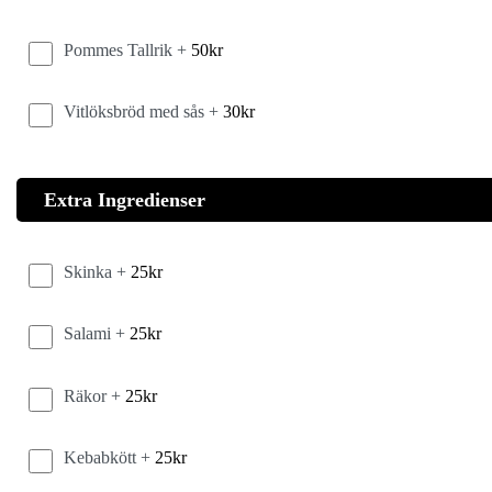
Pommes Tallrik +
50
kr
Vitlöksbröd med sås +
30
kr
Extra Ingredienser
Skinka +
25
kr
Salami +
25
kr
Räkor +
25
kr
Kebabkött +
25
kr