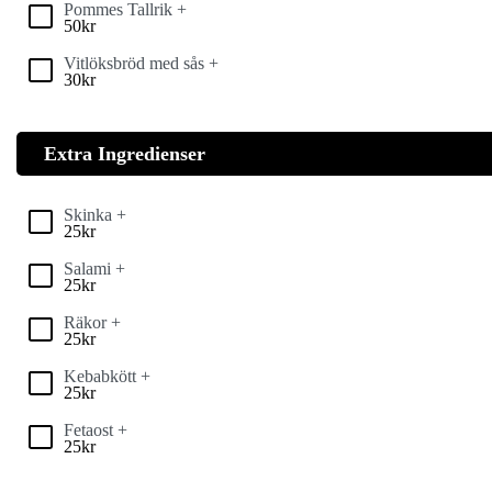
Pommes Tallrik +
50
kr
Vitlöksbröd med sås +
30
kr
Extra Ingredienser
Skinka +
25
kr
Salami +
25
kr
Räkor +
25
kr
Kebabkött +
25
kr
Fetaost +
25
kr