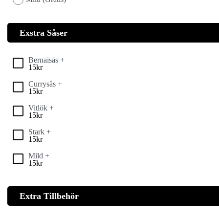
Exstra Såser
Bernaisås +
15
kr
Currysås +
15
kr
Vitlök +
15
kr
Stark +
15
kr
Mild +
15
kr
Extra Tillbehör