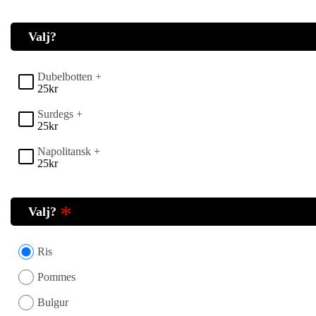
Valj?
Dubelbotten +
25
kr
Surdegs +
25
kr
Napolitansk +
25
kr
Valj?
Ris
Pommes
Bulgur