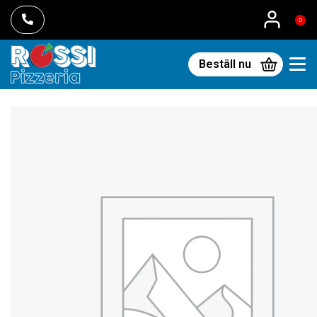
0
Beställ nu