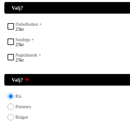
Valj?
Dubelbotten +
25
kr
Surdegs +
25
kr
Napolitansk +
25
kr
Valj?
Ris
Pommes
Bulgur