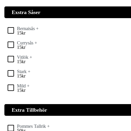
Exstra Såser
Bernaisås +
15
kr
Currysås +
15
kr
Vitlök +
15
kr
Stark +
15
kr
Mild +
15
kr
Extra Tillbehör
Pommes Tallrik +
50
kr