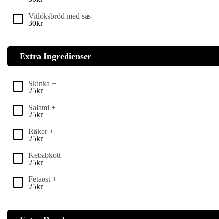
Vitlöksbröd med sås +
30
kr
Extra Ingredienser
Skinka +
25
kr
Salami +
25
kr
Räkor +
25
kr
Kebabkött +
25
kr
Fetaost +
25
kr