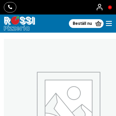
0
Beställ nu