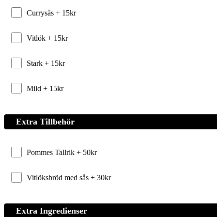
Currysås +
15
kr
Vitlök +
15
kr
Stark +
15
kr
Mild +
15
kr
Extra Tillbehör
Pommes Tallrik +
50
kr
Vitlöksbröd med sås +
30
kr
Extra Ingredienser