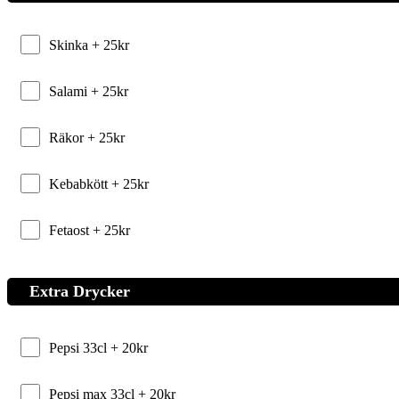
Skinka +
25
kr
Salami +
25
kr
Räkor +
25
kr
Kebabkött +
25
kr
Fetaost +
25
kr
Extra Drycker
Pepsi 33cl +
20
kr
Pepsi max 33cl +
20
kr