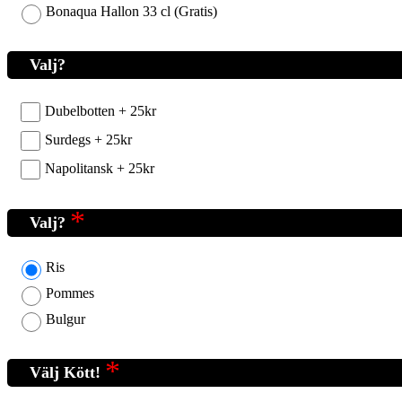
Bonaqua Hallon 33 cl (Gratis)
Valj?
Dubelbotten +
25
kr
Surdegs +
25
kr
Napolitansk +
25
kr
Valj?
Ris
Pommes
Bulgur
Välj Kött!